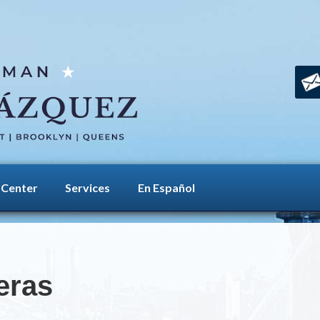
 Center
Services
En Español
eras