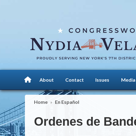
Skip
to
main
content
About
Contact
Issues
Media
Home
En Español
Ordenes de Band